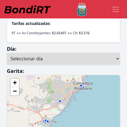
Tarifas actualizadas:
RT ↔ Av Constituyentes:
$2.654
RT ↔ CR:
$3.576
Día:
Garita:
+
−